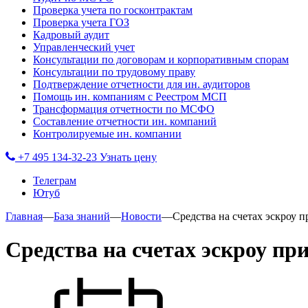
Проверка учета по госконтрактам
Проверка учета ГОЗ
Кадровый аудит
Управленческий учет
Консультации по договорам и корпоративным спорам
Консультации по трудовому праву
Подтверждение отчетности для ин. аудиторов
Помощь ин. компаниям с Реестром МСП
Трансформация отчетности по МСФО
Составление отчетности ин. компаний
Контролируемые ин. компании
+7 495 134-32-23
Узнать цену
Телеграм
Ютуб
Главная
—
База знаний
—
Новости
—
Средства на счетах эскроу
Средства на счетах эскроу п