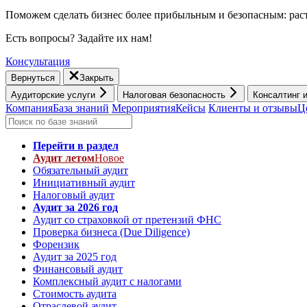
Поможем сделать бизнес более прибыльным и безопасным: раст
Есть вопросы? Задайте их нам!
Консультация
Вернуться
Закрыть
Аудиторские услуги
Налоговая безопасность
Консалтинг 
Компания
База знаний
Мероприятия
Кейсы
Клиенты и отзывы
Ц
Перейти в раздел
Аудит летом
Новое
Обязательный аудит
Инициативный аудит
Налоговый аудит
Аудит за 2026 год
Аудит со страховкой от претензий ФНС
Проверка бизнеса (Due Diligence)
Форензик
Аудит за 2025 год
Финансовый аудит
Комплексный аудит с налогами
Стоимость аудита
Отраслевой аудит