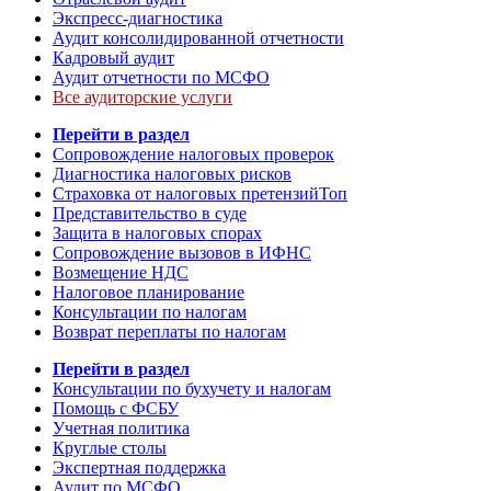
Экспресс-диагностика
Аудит консолидированной отчетности
Кадровый аудит
Аудит отчетности по МСФО
Все аудиторские услуги
Перейти в раздел
Сопровождение налоговых проверок
Диагностика налоговых рисков
Страховка от налоговых претензий
Топ
Представительство в суде
Защита в налоговых спорах
Сопровождение вызовов в ИФНС
Возмещение НДС
Налоговое планирование
Консультации по налогам
Возврат переплаты по налогам
Перейти в раздел
Консультации по бухучету и налогам
Помощь с ФСБУ
Учетная политика
Круглые столы
Экспертная поддержка
Аудит по МСФО