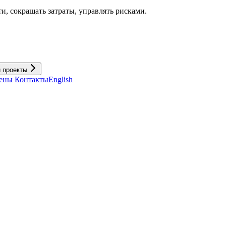
и, cокращать затраты, управлять рисками.
и проекты
ены
Контакты
English