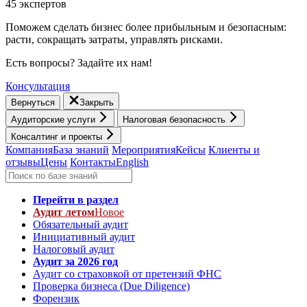
45 экспертов
Поможем сделать бизнес более прибыльным и безопасным:
расти, cокращать затраты, управлять рисками.
Есть вопросы? Задайте их нам!
Консультация
Вернуться
Закрыть
Аудиторские услуги
Налоговая безопасность
Консалтинг и проекты
Компания
База знаний
Мероприятия
Кейсы
Клиенты и
отзывы
Цены
Контакты
English
Перейти в раздел
Аудит летом
Новое
Обязательный аудит
Инициативный аудит
Налоговый аудит
Аудит за 2026 год
Аудит со страховкой от претензий ФНС
Проверка бизнеса (Due Diligence)
Форензик