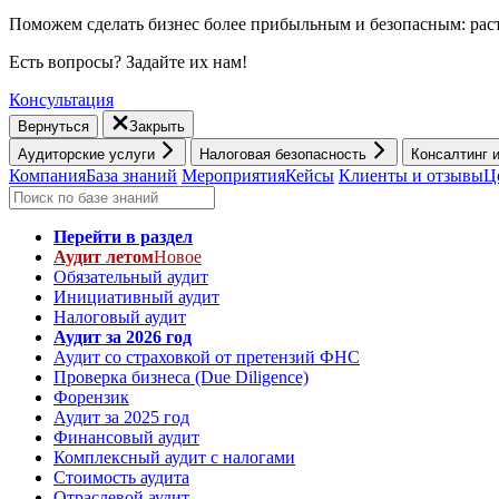
Поможем сделать бизнес более прибыльным и безопасным: раст
Есть вопросы? Задайте их нам!
Консультация
Вернуться
Закрыть
Аудиторские услуги
Налоговая безопасность
Консалтинг 
Компания
База знаний
Мероприятия
Кейсы
Клиенты и отзывы
Ц
Перейти в раздел
Аудит летом
Новое
Обязательный аудит
Инициативный аудит
Налоговый аудит
Аудит за 2026 год
Аудит со страховкой от претензий ФНС
Проверка бизнеса (Due Diligence)
Форензик
Аудит за 2025 год
Финансовый аудит
Комплексный аудит с налогами
Стоимость аудита
Отраслевой аудит