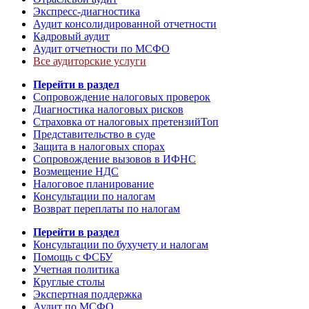
Экспресс-диагностика
Аудит консолидированной отчетности
Кадровый аудит
Аудит отчетности по МСФО
Все аудиторские услуги
Перейти в раздел
Сопровождение налоговых проверок
Диагностика налоговых рисков
Страховка от налоговых претензий
Топ
Представительство в суде
Защита в налоговых спорах
Сопровождение вызовов в ИФНС
Возмещение НДС
Налоговое планирование
Консультации по налогам
Возврат переплаты по налогам
Перейти в раздел
Консультации по бухучету и налогам
Помощь с ФСБУ
Учетная политика
Круглые столы
Экспертная поддержка
Аудит по МСФО