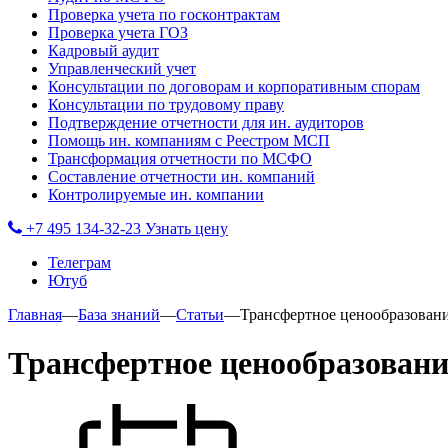
Проверка учета по госконтрактам
Проверка учета ГОЗ
Кадровый аудит
Управленческий учет
Консультации по договорам и корпоративным спорам
Консультации по трудовому праву
Подтверждение отчетности для ин. аудиторов
Помощь ин. компаниям с Реестром МСП
Трансформация отчетности по МСФО
Составление отчетности ин. компаний
Контролируемые ин. компании
+7 495 134-32-23
Узнать цену
Телеграм
Ютуб
Главная
—
База знаний
—
Статьи
—
Трансфертное ценообразован
Трансфертное ценообразовани