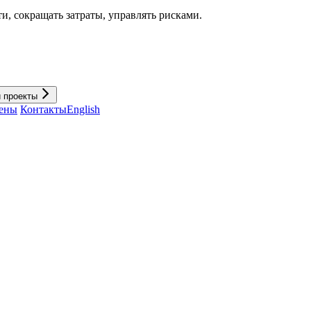
и, cокращать затраты, управлять рисками.
и проекты
ены
Контакты
English