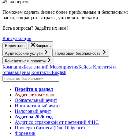
45 экспертов
Поможем сделать бизнес более прибыльным и безопасным:
расти, cокращать затраты, управлять рисками.
Есть вопросы? Задайте их нам!
Консультация
Вернуться
Закрыть
Аудиторские услуги
Налоговая безопасность
Консалтинг и проекты
Компания
База знаний
Мероприятия
Кейсы
Клиенты и
отзывы
Цены
Контакты
English
Перейти в раздел
Аудит летом
Новое
Обязательный аудит
Инициативный аудит
Налоговый аудит
Аудит за 2026 год
Аудит со страховкой от претензий ФНС
Проверка бизнеса (Due Diligence)
Форензик