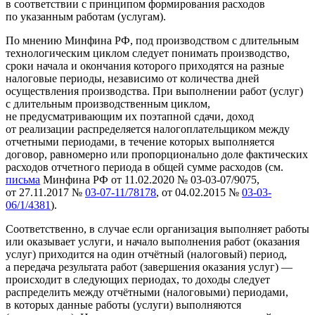
в соответствии с принципом формирования расходов
по указанным работам (услугам).
По мнению Минфина РФ, под производством с длительным
технологическим циклом следует понимать производство,
сроки начала и окончания которого приходятся на разные
налоговые периоды, независимо от количества дней
осуществления производства. При выполнении работ (услуг)
с длительным производственным циклом,
не предусматривающим их поэтапной сдачи, доход
от реализации распределяется налогоплательщиком между
отчетными периодами, в течение которых выполняется
договор, равномерно или пропорционально доле фактических
расходов отчетного периода в общей сумме расходов (см.
письма
Минфина РФ от 11.02.2020 № 03-03-07/9075,
от 27.11.2017 №
03-07-11/78178
, от 04.02.2015 №
03-03-
06/1/4381
).
Соответственно, в случае если организация выполняет работы
или оказывает услуги, и начало выполнения работ (оказания
услуг) приходится на один отчётный (налоговый) период,
а передача результата работ (завершения оказания услуг) —
происходит в следующих периодах, то доходы следует
распределить между отчётными (налоговыми) периодами,
в которых данные работы (услуги) выполняются