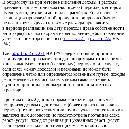
В общем случае при методе начисления доходы и расходы
признаются в том отчётном (налоговом) периоде, в котором
имели место, независимо от даты расчётов. Если в случае
реализации произведённой продукции вопросов обычно
не возникает: выручка и прямые расходы признаются
в периоде реализации (на дату перехода права собственности
на товары), то с договорами на выполнение работ и оказание
услуг есть некоторые нюансы (
п. 1 ст. 271
и
п. 1 ст. 272
НК
РФ).
Так,
абз. 1 п. 2 ст. 271
НК РФ содержит общий принцип
равномерного признания доходов: по доходам, относящимся
к нескольким отчетным (налоговым) периодам, и в случае,
если связь между доходами и расходами не может быть
определена четко или определяется косвенным путем, доходы
распределяются налогоплательщиком самостоятельно,
с учетом принципа равномерности признания доходов
и расходов.
При этом в абз. 2 данной нормы конкретизировано, что
по производствам с длительным (более одного налогового
периода) технологическим циклом в случае, если условиями
заключенных договоров не предусмотрена поэтапная сдача
работ (услуг), доход от реализации указанных работ (услуг)
распределяется налогоплательщиком самостоятельно