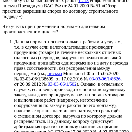
заказчику этапа выполненных работ (
п. 18
Информационного
письма Президиума ВАС РФ от 24.01.2000 № 51 «Обзор
практики разрешения споров по договору строительного
подряда»).
Что учесть при применении нормы «о длительном
производственном цикле»?
Данная норма относится только к работам и услугам,
т.е. в случае если налогоплательщик производит
продукцию (товары) в течение нескольких отчётных
(налоговых) периодов, выручка от реализации такой
продукции признаётся единовременно на дату перехода
права собственности, без распределения между
периодами (см.,
письма
Минфина РФ от 15.05.2020
№ 03-03-06/1/38609, от 17.02.2016 №
03-03-06/1/8626
,
от 26.09.2012 №
03-03-06/1/502
). Однако, в отдельных
случаях, если вещь производится по индивидуальному
заказу, или договор подразумевает и поставку товаров,
и выполнение работ (например, изготовление
оборудования по заказу и работы по его монтажу),
налоговые органы настаивают на том, что речь идёт
о смешанном договоре, выручка по которому должна
распределяться. По данному вопросу существует
арбитражная практика в пользу налоговых органов
(постановления АС СЗО от 17.06.2020 № Ф07-6325/2020