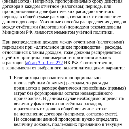
(оказываются). Например, пропорционально сроку действия
договора в каждом отчётном (налоговом) периоде, или
пропорционально доле фактических расходов отчетного
периода в общей сумме расходов, связанных с исполнением
данного договора. Указанные способы распределения доходов
между отчётными (налоговыми) периодами рекомендованы
Минфином РФ, являются элементом учётной политики.
При распределении доходов между отчетными (налоговыми)
периодами при «длительном цикле производства», расходы,
относящиеся к таким доходам, тоже должны распределяться
с учётом принципа равномерности признания доходов
и расходов (
абзац 3 п. 1 ст. 272
НК РФ. Соответственно,
в зависимости от выбранного налогоплательщиком варианта:
Если доходы признаются пропорционально
произведённым (прямым) расходам, то расходы
признаются в размере фактически понесённых (прямых)
затрат без формирования остатка незавершённого
производства. В данном случае необходимо определить
величину фактически понесённых расходов,
и рассчитать их долю в общей величине затрат
на исполнение договора (например, согласно смете).
На основании данной пропорции нужно определить
величину доходов, подлежащих признанию в текущем