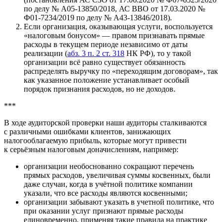
по делу № А05-13850/2018, АС ВВО от 17.03.2020 №
Ф01-7234/2019 по делу № А43-13846/2018).
Если организация, оказывающая услуги, воспользуется
«налоговым бонусом» — правом признавать прямые
расходы в текущем периоде независимо от даты
реализации (
абз. 3 п. 2 ст. 318
НК РФ), то у такой
организации всё равно существует обязанность
распределять выручку по «переходящим договорам», так
как указанное положение устанавливает особый
порядок признания расходов, но не доходов.
***
В ходе аудиторской проверки наши аудиторы сталкиваются
с различными ошибками клиентов, занижающих
налогооблагаемую прибыль, которые могут привести
к серьёзным налоговым доначислениям, например:
организации необоснованно сокращают перечень
прямых расходов, увеличивая суммы косвенных, были
даже случаи, когда в учётной политике компании
указали, что все расходы являются косвенными;
организации забывают указать в учетной политике, что
при оказании услуг признают прямые расходы
единовременно, применяя такие правила на практике