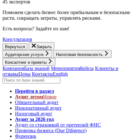
45 экспертов
Поможем сделать бизнес более прибыльным и безопасным:
расти, cокращать затраты, управлять рисками.
Есть вопросы? Задайте их нам!
Консультация
Вернуться
Закрыть
Аудиторские услуги
Налоговая безопасность
Консалтинг и проекты
Компания
База знаний
Мероприятия
Кейсы
Клиенты и
отзывы
Цены
Контакты
English
Перейти в раздел
Аудит летом
Новое
Обязательный аудит
Инициативный аудит
Налоговый аудит
Аудит за 2026 год
Аудит со страховкой от претензий ФНС
Проверка бизнеса (Due Diligence)
Форензик