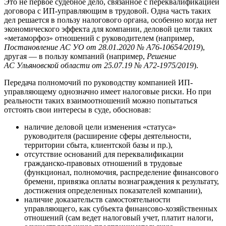
Это не первое судебное дело, связанное с переквалификацией
договора с ИП-управляющим в трудовой. Одна часть таких
дел решается в пользу налогового органа, особенно когда нет
экономического эффекта для компании, деловой цели таких
«метаморфоз» отношений с руководителем (например,
Постановление АС УО от 28.01.2020 № А76-10654/2019
),
другая — в пользу компаний (например,
Решение
АС Ульяновской области от 25.07.19 № А72-1975/2019
).
Передача полномочий по руководству компанией ИП-
управляющему однозначно имеет налоговые риски. Но при
реальности таких взаимоотношений можно попытаться
отстоять свои интересы в суде, обосновав:
наличие деловой цели изменения «статуса»
руководителя (расширение сферы деятельности,
территории сбыта, клиентской базы и пр.),
отсутствие оснований для переквалификации
гражданско-правовых отношений в трудовые
(функционал, полномочия, распределение финансового
бремени, привязка оплаты вознаграждения к результату,
достижения определенных показателей компании),
наличие доказательств самостоятельности
управляющего, как субъекта финансово-хозяйственных
отношений (сам ведет налоговый учет, платит налоги,