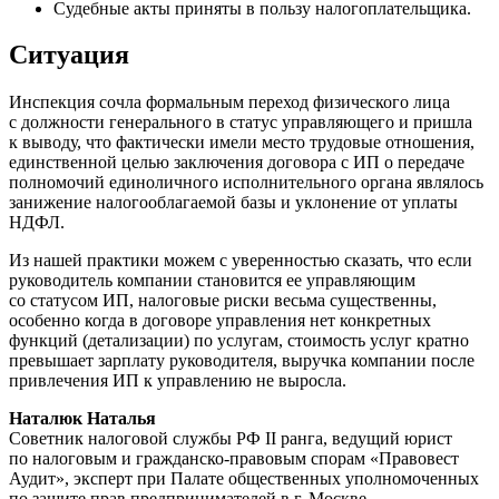
Судебные акты приняты в пользу налогоплательщика.
Ситуация
Инспекция сочла формальным переход физического лица
с должности генерального в статус управляющего и пришла
к выводу, что фактически имели место трудовые отношения,
единственной целью заключения договора с ИП о передаче
полномочий единоличного исполнительного органа являлось
занижение налогооблагаемой базы и уклонение от уплаты
НДФЛ.
Из нашей практики можем с уверенностью сказать, что если
руководитель компании становится ее управляющим
со статусом ИП, налоговые риски весьма существенны,
особенно когда в договоре управления нет конкретных
функций (детализации) по услугам, стоимость услуг кратно
превышает зарплату руководителя, выручка компании после
привлечения ИП к управлению не выросла.
Наталюк Наталья
Советник налоговой службы РФ II ранга, ведущий юрист
по налоговым и гражданско-правовым спорам «Правовест
Аудит», эксперт при Палате общественных уполномоченных
по защите прав предпринимателей в г. Москве