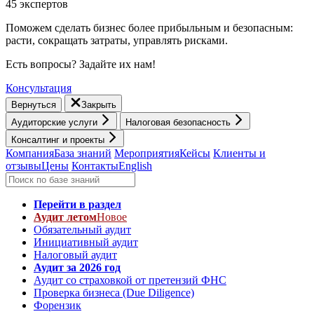
45 экспертов
Поможем сделать бизнес более прибыльным и безопасным:
расти, cокращать затраты, управлять рисками.
Есть вопросы? Задайте их нам!
Консультация
Вернуться
Закрыть
Аудиторские услуги
Налоговая безопасность
Консалтинг и проекты
Компания
База знаний
Мероприятия
Кейсы
Клиенты и
отзывы
Цены
Контакты
English
Перейти в раздел
Аудит летом
Новое
Обязательный аудит
Инициативный аудит
Налоговый аудит
Аудит за 2026 год
Аудит со страховкой от претензий ФНС
Проверка бизнеса (Due Diligence)
Форензик