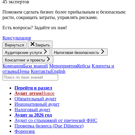
45 экспертов
Поможем сделать бизнес более прибыльным и безопасным:
расти, cокращать затраты, управлять рисками.
Есть вопросы? Задайте их нам!
Консультация
Вернуться
Закрыть
Аудиторские услуги
Налоговая безопасность
Консалтинг и проекты
Компания
База знаний
Мероприятия
Кейсы
Клиенты и
отзывы
Цены
Контакты
English
Перейти в раздел
Аудит летом
Новое
Обязательный аудит
Инициативный аудит
Налоговый аудит
Аудит за 2026 год
Аудит со страховкой от претензий ФНС
Проверка бизнеса (Due Diligence)
Форензик