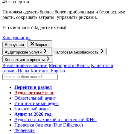
45 экспертов
Поможем сделать бизнес более прибыльным и безопасным:
расти, cокращать затраты, управлять рисками.
Есть вопросы? Задайте их нам!
Консультация
Вернуться
Закрыть
Аудиторские услуги
Налоговая безопасность
Консалтинг и проекты
Компания
База знаний
Мероприятия
Кейсы
Клиенты и
отзывы
Цены
Контакты
English
Перейти в раздел
Аудит летом
Новое
Обязательный аудит
Инициативный аудит
Налоговый аудит
Аудит за 2026 год
Аудит со страховкой от претензий ФНС
Проверка бизнеса (Due Diligence)
Форензик