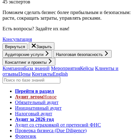
45 экспертов
Поможем сделать бизнес более прибыльным и безопасным:
расти, cокращать затраты, управлять рисками.
Есть вопросы? Задайте их нам!
Консультация
Вернуться
Закрыть
Аудиторские услуги
Налоговая безопасность
Консалтинг и проекты
Компания
База знаний
Мероприятия
Кейсы
Клиенты и
отзывы
Цены
Контакты
English
Перейти в раздел
Аудит летом
Новое
Обязательный аудит
Инициативный аудит
Налоговый аудит
Аудит за 2026 год
Аудит со страховкой от претензий ФНС
Проверка бизнеса (Due Diligence)
Форензик