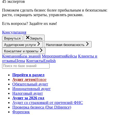
45 экспертов
Поможем сделать бизнес более прибыльным и безопасным:
расти, cокращать затраты, управлять рисками.
Есть вопросы? Задайте их нам!
Консультация
Вернуться
Закрыть
Аудиторские услуги
Налоговая безопасность
Консалтинг и проекты
Компания
База знаний
Мероприятия
Кейсы
Клиенты и
отзывы
Цены
Контакты
English
Перейти в раздел
Аудит летом
Новое
Обязательный аудит
Инициативный аудит
Налоговый аудит
Аудит за 2026 год
Аудит со страховкой от претензий ФНС
Проверка бизнеса (Due Diligence)
Форензик