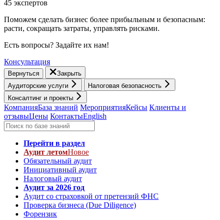
45 экспертов
Поможем сделать бизнес более прибыльным и безопасным:
расти, cокращать затраты, управлять рисками.
Есть вопросы? Задайте их нам!
Консультация
Вернуться
Закрыть
Аудиторские услуги
Налоговая безопасность
Консалтинг и проекты
Компания
База знаний
Мероприятия
Кейсы
Клиенты и
отзывы
Цены
Контакты
English
Перейти в раздел
Аудит летом
Новое
Обязательный аудит
Инициативный аудит
Налоговый аудит
Аудит за 2026 год
Аудит со страховкой от претензий ФНС
Проверка бизнеса (Due Diligence)
Форензик