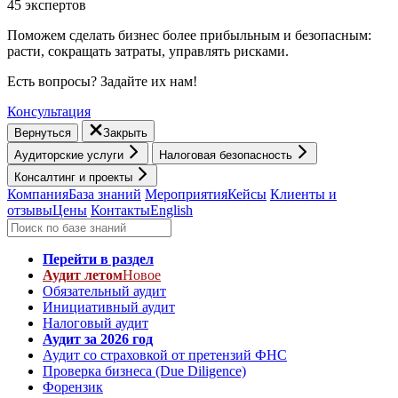
45 экспертов
Поможем сделать бизнес более прибыльным и безопасным:
расти, cокращать затраты, управлять рисками.
Есть вопросы? Задайте их нам!
Консультация
Вернуться
Закрыть
Аудиторские услуги
Налоговая безопасность
Консалтинг и проекты
Компания
База знаний
Мероприятия
Кейсы
Клиенты и
отзывы
Цены
Контакты
English
Перейти в раздел
Аудит летом
Новое
Обязательный аудит
Инициативный аудит
Налоговый аудит
Аудит за 2026 год
Аудит со страховкой от претензий ФНС
Проверка бизнеса (Due Diligence)
Форензик