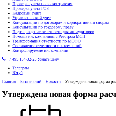
Проверка учета по госконтрактам
Проверка учета ГОЗ
Кадровый аудит
Управленческий учет
Консультации по договорам и корпоративным спорам
Консультации по трудовому праву
Подтверждение отчетности для ин. аудиторов
Помощь ин. компаниям с Реестром МСП
Трансформация отчетности по МСФО
Составление отчетности ин. компаний
Контролируемые ин. компании
+7 495 134-32-23
Узнать цену
Телеграм
Ютуб
Главная
—
База знаний
—
Новости
—
Утверждена новая форма рас
Утверждена новая форма расч