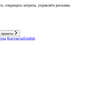
и, cокращать затраты, управлять рисками.
и проекты
ены
Контакты
English