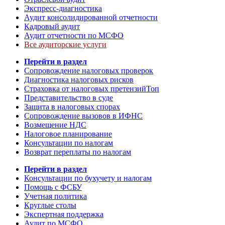
Экспресс-диагностика
Аудит консолидированной отчетности
Кадровый аудит
Аудит отчетности по МСФО
Все аудиторские услуги
Перейти в раздел
Сопровождение налоговых проверок
Диагностика налоговых рисков
Страховка от налоговых претензий
Топ
Представительство в суде
Защита в налоговых спорах
Сопровождение вызовов в ИФНС
Возмещение НДС
Налоговое планирование
Консультации по налогам
Возврат переплаты по налогам
Перейти в раздел
Консультации по бухучету и налогам
Помощь с ФСБУ
Учетная политика
Круглые столы
Экспертная поддержка
Аудит по МСФО