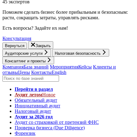
45 экспертов
Поможем сделать бизнес более прибыльным и безопасным:
расти, cокращать затраты, управлять рисками.
Есть вопросы? Задайте их нам!
Консультация
Вернуться
Закрыть
Аудиторские услуги
Налоговая безопасность
Консалтинг и проекты
Компания
База знаний
Мероприятия
Кейсы
Клиенты и
отзывы
Цены
Контакты
English
Перейти в раздел
Аудит летом
Новое
Обязательный аудит
Инициативный аудит
Налоговый аудит
Аудит за 2026 год
Аудит со страховкой от претензий ФНС
Проверка бизнеса (Due Diligence)
Форензик