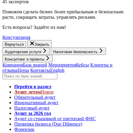
45 экспертов
Поможем сделать бизнес более прибыльным и безопасным:
расти, cокращать затраты, управлять рисками.
Есть вопросы? Задайте их нам!
Консультация
Вернуться
Закрыть
Аудиторские услуги
Налоговая безопасность
Консалтинг и проекты
Компания
База знаний
Мероприятия
Кейсы
Клиенты и
отзывы
Цены
Контакты
English
Перейти в раздел
Аудит летом
Новое
Обязательный аудит
Инициативный аудит
Налоговый аудит
Аудит за 2026 год
Аудит со страховкой от претензий ФНС
Проверка бизнеса (Due Diligence)
Форензик