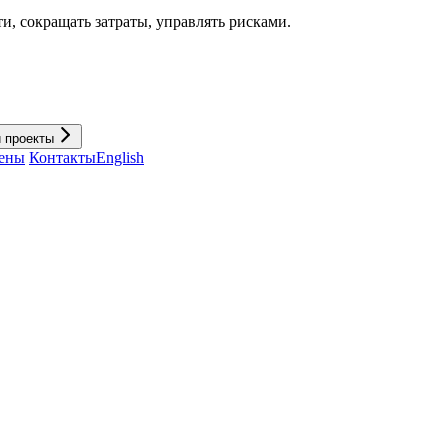
и, cокращать затраты, управлять рисками.
и проекты
ены
Контакты
English