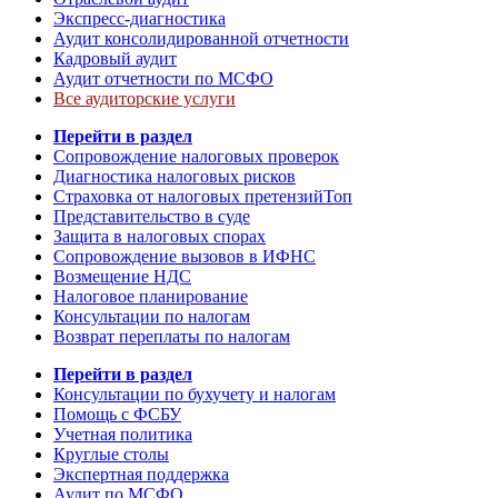
Экспресс-диагностика
Аудит консолидированной отчетности
Кадровый аудит
Аудит отчетности по МСФО
Все аудиторские услуги
Перейти в раздел
Сопровождение налоговых проверок
Диагностика налоговых рисков
Страховка от налоговых претензий
Топ
Представительство в суде
Защита в налоговых спорах
Сопровождение вызовов в ИФНС
Возмещение НДС
Налоговое планирование
Консультации по налогам
Возврат переплаты по налогам
Перейти в раздел
Консультации по бухучету и налогам
Помощь с ФСБУ
Учетная политика
Круглые столы
Экспертная поддержка
Аудит по МСФО