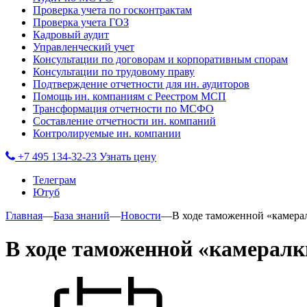
Проверка учета по госконтрактам
Проверка учета ГОЗ
Кадровый аудит
Управленческий учет
Консультации по договорам и корпоративным спорам
Консультации по трудовому праву
Подтверждение отчетности для ин. аудиторов
Помощь ин. компаниям с Реестром МСП
Трансформация отчетности по МСФО
Составление отчетности ин. компаний
Контролируемые ин. компании
+7 495 134-32-23
Узнать цену
Телеграм
Ютуб
Главная
—
База знаний
—
Новости
—
В ходе таможенной «камера
В ходе таможенной «камералк