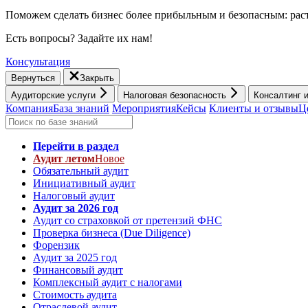
Поможем сделать бизнес более прибыльным и безопасным: раст
Есть вопросы? Задайте их нам!
Консультация
Вернуться
Закрыть
Аудиторские услуги
Налоговая безопасность
Консалтинг 
Компания
База знаний
Мероприятия
Кейсы
Клиенты и отзывы
Ц
Перейти в раздел
Аудит летом
Новое
Обязательный аудит
Инициативный аудит
Налоговый аудит
Аудит за 2026 год
Аудит со страховкой от претензий ФНС
Проверка бизнеса (Due Diligence)
Форензик
Аудит за 2025 год
Финансовый аудит
Комплексный аудит с налогами
Стоимость аудита
Отраслевой аудит