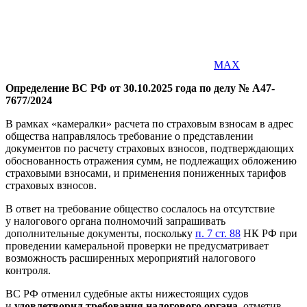
MAX
Определение ВС РФ от 30.10.2025 года по делу № А47-
7677/2024
В рамках «камералки» расчета по страховым взносам в адрес
общества направлялось требование о представлении
документов по расчету страховых взносов, подтверждающих
обоснованность отражения сумм, не подлежащих обложению
страховыми взносами, и применения пониженных тарифов
страховых взносов.
В ответ на требование общество сослалось на отсутствие
у налогового органа полномочий запрашивать
дополнительные документы, поскольку
п. 7 ст. 88
НК РФ при
проведении камеральной проверки не предусматривает
возможность расширенных мероприятий налогового
контроля.
ВС РФ отменил судебные акты нижестоящих судов
и
удовлетворил требования налогового органа
, отметив,