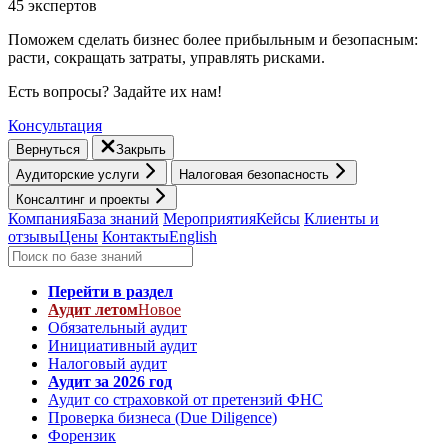
45 экспертов
Поможем сделать бизнес более прибыльным и безопасным:
расти, cокращать затраты, управлять рисками.
Есть вопросы? Задайте их нам!
Консультация
Вернуться
Закрыть
Аудиторские услуги
Налоговая безопасность
Консалтинг и проекты
Компания
База знаний
Мероприятия
Кейсы
Клиенты и
отзывы
Цены
Контакты
English
Перейти в раздел
Аудит летом
Новое
Обязательный аудит
Инициативный аудит
Налоговый аудит
Аудит за 2026 год
Аудит со страховкой от претензий ФНС
Проверка бизнеса (Due Diligence)
Форензик