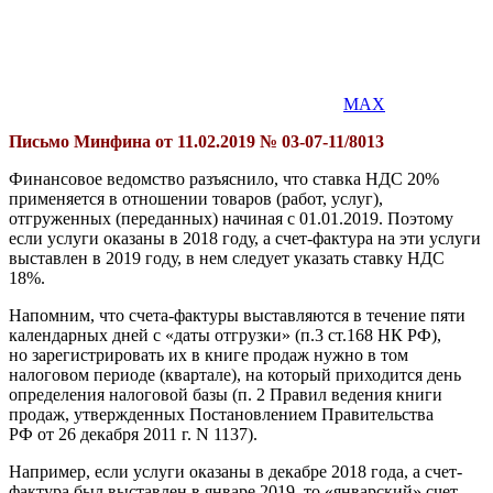
MAX
Письмо Минфина от 11.02.2019 № 03-07-11/8013
Финансовое ведомство разъяснило, что ставка НДС 20%
применяется в отношении товаров (работ, услуг),
отгруженных (переданных) начиная с 01.01.2019. Поэтому
если услуги оказаны в 2018 году, а счет-фактура на эти услуги
выставлен в 2019 году, в нем следует указать ставку НДС
18%.
Напомним, что счета-фактуры выставляются в течение пяти
календарных дней с «даты отгрузки» (п.3 ст.168 НК РФ),
но зарегистрировать их в книге продаж нужно в том
налоговом периоде (квартале), на который приходится день
определения налоговой базы (п. 2 Правил ведения книги
продаж, утвержденных Пос­та­нов­ле­ни­ем Правительства
РФ от 26 декабря 2011 г. N 1137).
Например, если услуги оказаны в декабре 2018 года, а счет-
фактура был выставлен в январе 2019, то «январский» счет-