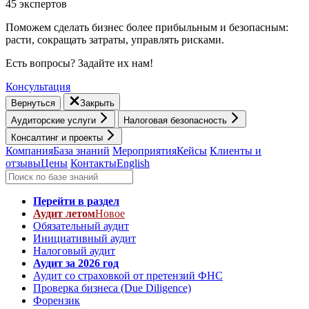
45 экспертов
Поможем сделать бизнес более прибыльным и безопасным:
расти, cокращать затраты, управлять рисками.
Есть вопросы? Задайте их нам!
Консультация
Вернуться
Закрыть
Аудиторские услуги
Налоговая безопасность
Консалтинг и проекты
Компания
База знаний
Мероприятия
Кейсы
Клиенты и
отзывы
Цены
Контакты
English
Перейти в раздел
Аудит летом
Новое
Обязательный аудит
Инициативный аудит
Налоговый аудит
Аудит за 2026 год
Аудит со страховкой от претензий ФНС
Проверка бизнеса (Due Diligence)
Форензик