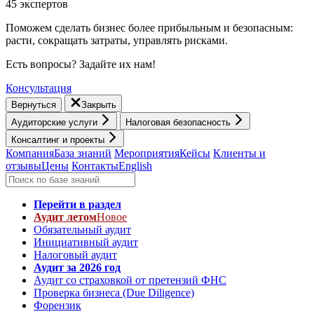
45 экспертов
Поможем сделать бизнес более прибыльным и безопасным:
расти, cокращать затраты, управлять рисками.
Есть вопросы? Задайте их нам!
Консультация
Вернуться
Закрыть
Аудиторские услуги
Налоговая безопасность
Консалтинг и проекты
Компания
База знаний
Мероприятия
Кейсы
Клиенты и
отзывы
Цены
Контакты
English
Перейти в раздел
Аудит летом
Новое
Обязательный аудит
Инициативный аудит
Налоговый аудит
Аудит за 2026 год
Аудит со страховкой от претензий ФНС
Проверка бизнеса (Due Diligence)
Форензик