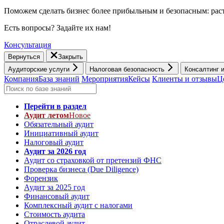
Поможем сделать бизнес более прибыльным и безопасным: раст
Есть вопросы? Задайте их нам!
Консультация
Вернуться
Закрыть
Аудиторские услуги
Налоговая безопасность
Консалтинг 
Компания
База знаний
Мероприятия
Кейсы
Клиенты и отзывы
Ц
Перейти в раздел
Аудит летом
Новое
Обязательный аудит
Инициативный аудит
Налоговый аудит
Аудит за 2026 год
Аудит со страховкой от претензий ФНС
Проверка бизнеса (Due Diligence)
Форензик
Аудит за 2025 год
Финансовый аудит
Комплексный аудит с налогами
Стоимость аудита
Отраслевой аудит