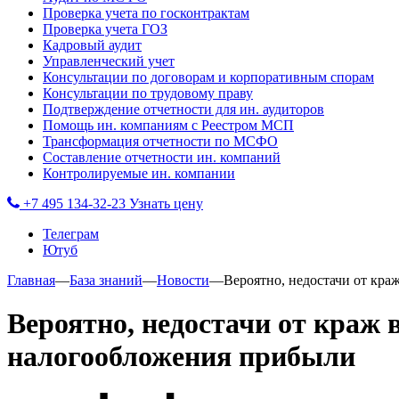
Проверка учета по госконтрактам
Проверка учета ГОЗ
Кадровый аудит
Управленческий учет
Консультации по договорам и корпоративным спорам
Консультации по трудовому праву
Подтверждение отчетности для ин. аудиторов
Помощь ин. компаниям с Реестром МСП
Трансформация отчетности по МСФО
Составление отчетности ин. компаний
Контролируемые ин. компании
+7 495 134-32-23
Узнать цену
Телеграм
Ютуб
Главная
—
База знаний
—
Новости
—
Вероятно, недостачи от кра
Вероятно, недостачи от краж 
налогообложения прибыли