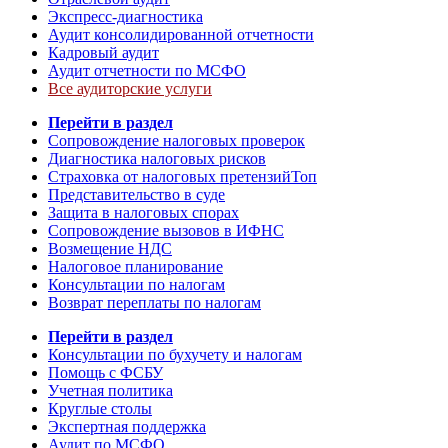
Экспресс-диагностика
Аудит консолидированной отчетности
Кадровый аудит
Аудит отчетности по МСФО
Все аудиторские услуги
Перейти в раздел
Сопровождение налоговых проверок
Диагностика налоговых рисков
Страховка от налоговых претензий
Топ
Представительство в суде
Защита в налоговых спорах
Сопровождение вызовов в ИФНС
Возмещение НДС
Налоговое планирование
Консультации по налогам
Возврат переплаты по налогам
Перейти в раздел
Консультации по бухучету и налогам
Помощь с ФСБУ
Учетная политика
Круглые столы
Экспертная поддержка
Аудит по МСФО