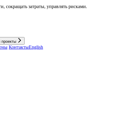
и, cокращать затраты, управлять рисками.
и проекты
ены
Контакты
English