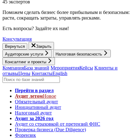
45 экспертов
Поможем сделать бизнес более прибыльным и безопасным:
расти, cокращать затраты, управлять рисками.
Есть вопросы? Задайте их нам!
Консультация
Вернуться
Закрыть
Аудиторские услуги
Налоговая безопасность
Консалтинг и проекты
Компания
База знаний
Мероприятия
Кейсы
Клиенты и
отзывы
Цены
Контакты
English
Перейти в раздел
Аудит летом
Новое
Обязательный аудит
Инициативный аудит
Налоговый аудит
Аудит за 2026 год
Аудит со страховкой от претензий ФНС
Проверка бизнеса (Due Diligence)
Форензик