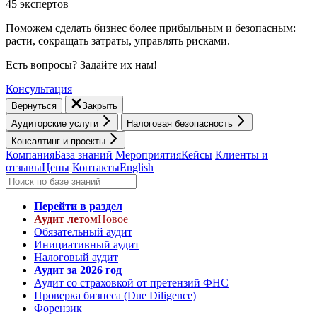
45 экспертов
Поможем сделать бизнес более прибыльным и безопасным:
расти, cокращать затраты, управлять рисками.
Есть вопросы? Задайте их нам!
Консультация
Вернуться
Закрыть
Аудиторские услуги
Налоговая безопасность
Консалтинг и проекты
Компания
База знаний
Мероприятия
Кейсы
Клиенты и
отзывы
Цены
Контакты
English
Перейти в раздел
Аудит летом
Новое
Обязательный аудит
Инициативный аудит
Налоговый аудит
Аудит за 2026 год
Аудит со страховкой от претензий ФНС
Проверка бизнеса (Due Diligence)
Форензик