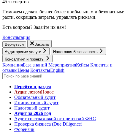
45 экспертов
Поможем сделать бизнес более прибыльным и безопасным:
расти, cокращать затраты, управлять рисками.
Есть вопросы? Задайте их нам!
Консультация
Вернуться
Закрыть
Аудиторские услуги
Налоговая безопасность
Консалтинг и проекты
Компания
База знаний
Мероприятия
Кейсы
Клиенты и
отзывы
Цены
Контакты
English
Перейти в раздел
Аудит летом
Новое
Обязательный аудит
Инициативный аудит
Налоговый аудит
Аудит за 2026 год
Аудит со страховкой от претензий ФНС
Проверка бизнеса (Due Diligence)
Форензик