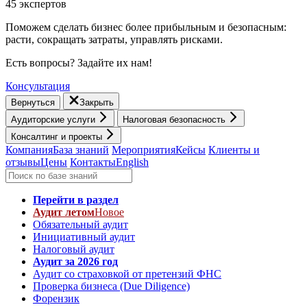
45 экспертов
Поможем сделать бизнес более прибыльным и безопасным:
расти, cокращать затраты, управлять рисками.
Есть вопросы? Задайте их нам!
Консультация
Вернуться
Закрыть
Аудиторские услуги
Налоговая безопасность
Консалтинг и проекты
Компания
База знаний
Мероприятия
Кейсы
Клиенты и
отзывы
Цены
Контакты
English
Перейти в раздел
Аудит летом
Новое
Обязательный аудит
Инициативный аудит
Налоговый аудит
Аудит за 2026 год
Аудит со страховкой от претензий ФНС
Проверка бизнеса (Due Diligence)
Форензик