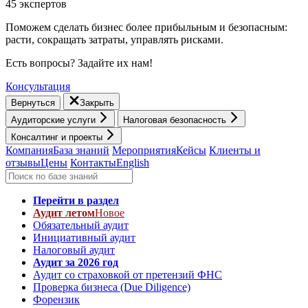
45 экспертов
Поможем сделать бизнес более прибыльным и безопасным:
расти, cокращать затраты, управлять рисками.
Есть вопросы? Задайте их нам!
Консультация
Вернуться
Закрыть
Аудиторские услуги
Налоговая безопасность
Консалтинг и проекты
Компания
База знаний
Мероприятия
Кейсы
Клиенты и
отзывы
Цены
Контакты
English
Перейти в раздел
Аудит летом
Новое
Обязательный аудит
Инициативный аудит
Налоговый аудит
Аудит за 2026 год
Аудит со страховкой от претензий ФНС
Проверка бизнеса (Due Diligence)
Форензик