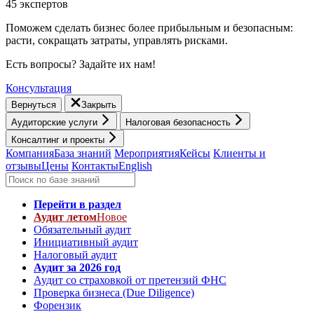
45 экспертов
Поможем сделать бизнес более прибыльным и безопасным:
расти, cокращать затраты, управлять рисками.
Есть вопросы? Задайте их нам!
Консультация
Вернуться
Закрыть
Аудиторские услуги
Налоговая безопасность
Консалтинг и проекты
Компания
База знаний
Мероприятия
Кейсы
Клиенты и
отзывы
Цены
Контакты
English
Перейти в раздел
Аудит летом
Новое
Обязательный аудит
Инициативный аудит
Налоговый аудит
Аудит за 2026 год
Аудит со страховкой от претензий ФНС
Проверка бизнеса (Due Diligence)
Форензик