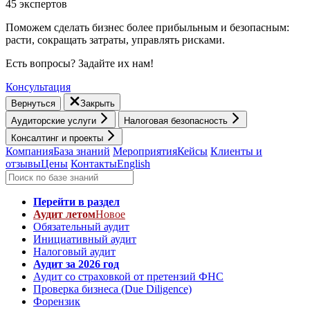
45 экспертов
Поможем сделать бизнес более прибыльным и безопасным:
расти, cокращать затраты, управлять рисками.
Есть вопросы? Задайте их нам!
Консультация
Вернуться
Закрыть
Аудиторские услуги
Налоговая безопасность
Консалтинг и проекты
Компания
База знаний
Мероприятия
Кейсы
Клиенты и
отзывы
Цены
Контакты
English
Перейти в раздел
Аудит летом
Новое
Обязательный аудит
Инициативный аудит
Налоговый аудит
Аудит за 2026 год
Аудит со страховкой от претензий ФНС
Проверка бизнеса (Due Diligence)
Форензик