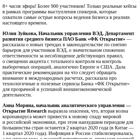
8+ часов эфира! Более 900 участников! Только реальные кейсы
в рамках программы выступления спикеров, которые
охватили самые острые вопросы ведения бизнеса в реалиях
настоящего времени.
Юлия Зуйкова, Начальник управления ВЭД, Департамент
развития среднего бизнеса ПАО Банк «ФК Открытие»
—
рассказала о новых трендах в законодательстве по снятию
барьеров для участников ВЭД, о значительном снижении
ответственности за несоблюдение действующих правил,
о смещении акцента с тотального контроля на контроль
выборочных операций, аналогично Европе и США. Дала
практические рекомендации на что следует обращать
внимание в международных расчетах, рассказала про
технологичные и полезные сервисы Банка «ФК Открытие»
для прозрачной и успешной внешнеэкономической
деятельности.
Анна Морина, начальник аналитического управления —
Открытие Research
выразила опасения, что, вторая волна
коронавируса может привести к новому спаду мировой
и российской экономики, при этом наихудшим периодом для
большинства стран останется 2 квартал 2020 года (в Китае —
1 квартал 2020 года). Инфляция в России стабилизировалась,
а по итогам года, с высокой вероятностью, превысит целевой