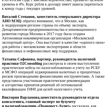
уровень в 4%. Курс рубля к доллару имеет шансы укрепиться
к концу года с текущих уровней.
Виталий Степанов, заместитель генерального директора
АНО МЭЦ:
обратил внимание, что в Москве, как
в лидирующем регионе страны по объему экспорта,
Департаментом предпринимательства и инновационного
развития города Москвы в 2017 году была создана
Автономная некоммерческая организация «Московский
экспортный центр». Она выступает в качестве «единого окна»
для работы с московскими экспортерами в области
финансовых и нефинансовых мер поддержки.
Татьяна Сафонова, партнер, руководитель налоговой
практики O2Consulting
рассмотрела в своем выступлении
практические кейсы по налогообложению и учету по РСБУ
и МСФО операций хеджирования валютных и процентных
рисков производными финансовыми инструментами. А также
представила участникам практические рекомендации
и алгоритмы принятия решений об оптимальной
квалификации ПФИ для целей налогового учета.
Виктория Варламова,заместитель руководителя отдела
консалтинга, главный эксперт по бухучету
и налогообложению «Правовест-Аудит»
рассказала, как