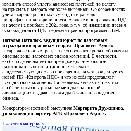
изменить способ уплаты авансовых платежей по налогу
на прибыль и выбрать наиболее выгодный. Об особенностях
учета «коронакризисных» субсидий и расходов
по профилактике короновируса. А также о поправках по НДС
и налогу на прибыль с 2021 года, в т. ч. об изменении правил
освобождения от НДС передачи прав на программы ЭВМ.
Наталья Наталюк, ведущий юрист по налоговым
и гражданско-правовым спорам «Правовест-Аудит»
раскрыла основные тренды налогового контроля и обозначила
опасные зоны налоговых рисков компаний. В частности,
ею был сделан акцент на предпроверочном анализе
налогоплательщиков и типичных «следах»,
свидетельствующих о его проведении, на чем фокусируется
новый ПК «Контроль НДС» и что из себя представляет
«сущностная» компания. На реальных кейсах из практики
ею были показаны рисковые методы «налоговой
оптимизации» и здравые подходы безопасного ведения
бизнеса.
Модератором гостиной выступила
Маргарита Дружинина,
управляющий партнер АГК «Правовест Аудит».
Получить материалы