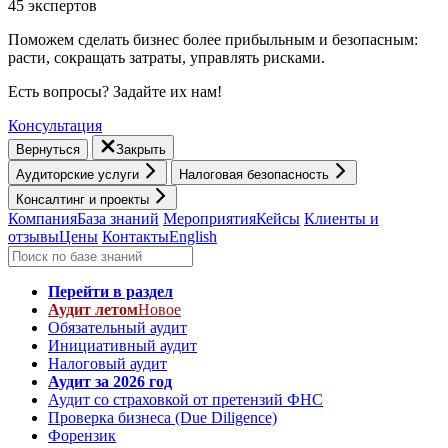
45 экспертов
Поможем сделать бизнес более прибыльным и безопасным:
расти, cокращать затраты, управлять рисками.
Есть вопросы? Задайте их нам!
Консультация
Вернуться
Закрыть
Аудиторские услуги
Налоговая безопасность
Консалтинг и проекты
Компания
База знаний
Мероприятия
Кейсы
Клиенты и
отзывы
Цены
Контакты
English
Перейти в раздел
Аудит летом
Новое
Обязательный аудит
Инициативный аудит
Налоговый аудит
Аудит за 2026 год
Аудит со страховкой от претензий ФНС
Проверка бизнеса (Due Diligence)
Форензик