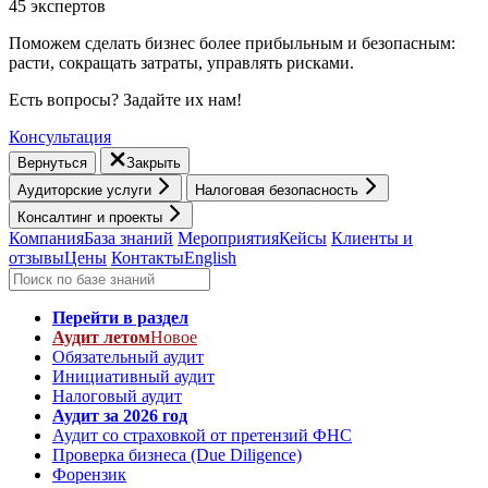
45 экспертов
Поможем сделать бизнес более прибыльным и безопасным:
расти, cокращать затраты, управлять рисками.
Есть вопросы? Задайте их нам!
Консультация
Вернуться
Закрыть
Аудиторские услуги
Налоговая безопасность
Консалтинг и проекты
Компания
База знаний
Мероприятия
Кейсы
Клиенты и
отзывы
Цены
Контакты
English
Перейти в раздел
Аудит летом
Новое
Обязательный аудит
Инициативный аудит
Налоговый аудит
Аудит за 2026 год
Аудит со страховкой от претензий ФНС
Проверка бизнеса (Due Diligence)
Форензик