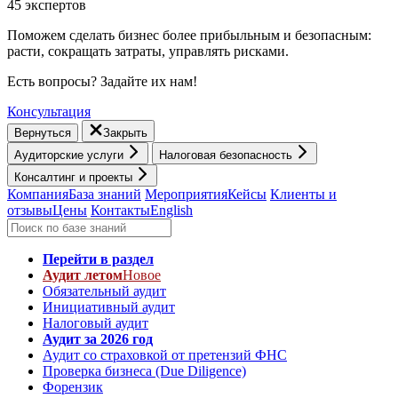
45 экспертов
Поможем сделать бизнес более прибыльным и безопасным:
расти, cокращать затраты, управлять рисками.
Есть вопросы? Задайте их нам!
Консультация
Вернуться
Закрыть
Аудиторские услуги
Налоговая безопасность
Консалтинг и проекты
Компания
База знаний
Мероприятия
Кейсы
Клиенты и
отзывы
Цены
Контакты
English
Перейти в раздел
Аудит летом
Новое
Обязательный аудит
Инициативный аудит
Налоговый аудит
Аудит за 2026 год
Аудит со страховкой от претензий ФНС
Проверка бизнеса (Due Diligence)
Форензик