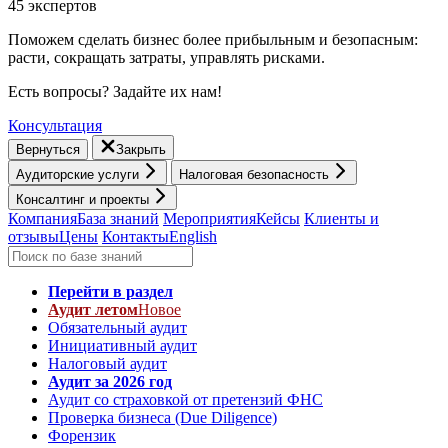
45 экспертов
Поможем сделать бизнес более прибыльным и безопасным:
расти, cокращать затраты, управлять рисками.
Есть вопросы? Задайте их нам!
Консультация
Вернуться
Закрыть
Аудиторские услуги
Налоговая безопасность
Консалтинг и проекты
Компания
База знаний
Мероприятия
Кейсы
Клиенты и
отзывы
Цены
Контакты
English
Перейти в раздел
Аудит летом
Новое
Обязательный аудит
Инициативный аудит
Налоговый аудит
Аудит за 2026 год
Аудит со страховкой от претензий ФНС
Проверка бизнеса (Due Diligence)
Форензик