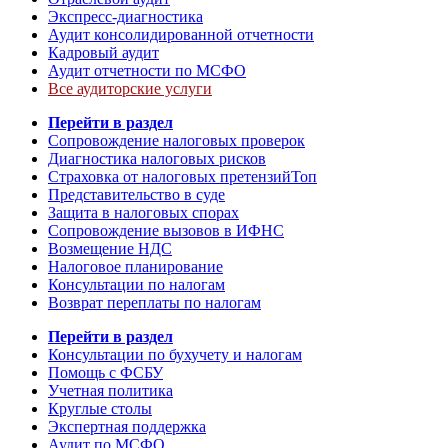
Экспресс-диагностика
Аудит консолидированной отчетности
Кадровый аудит
Аудит отчетности по МСФО
Все аудиторские услуги
Перейти в раздел
Сопровождение налоговых проверок
Диагностика налоговых рисков
Страховка от налоговых претензий
Топ
Представительство в суде
Защита в налоговых спорах
Сопровождение вызовов в ИФНС
Возмещение НДС
Налоговое планирование
Консультации по налогам
Возврат переплаты по налогам
Перейти в раздел
Консультации по бухучету и налогам
Помощь с ФСБУ
Учетная политика
Круглые столы
Экспертная поддержка
Аудит по МСФО