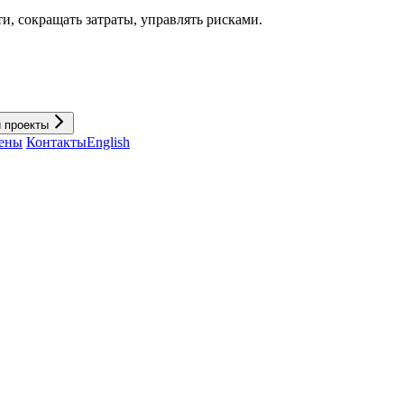
и, cокращать затраты, управлять рисками.
и проекты
ены
Контакты
English