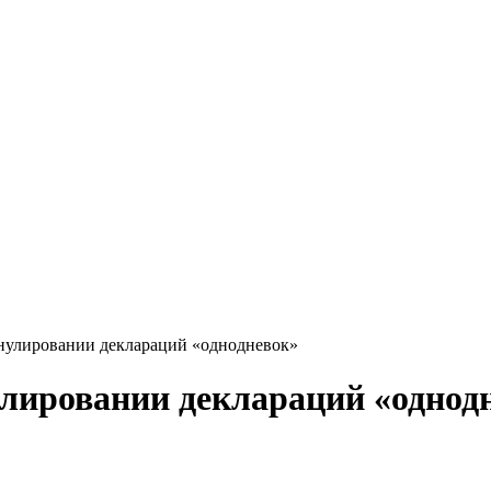
нулировании деклараций «однодневок»
лировании деклараций «однод