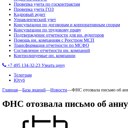
Проверка учета по госконтрактам
Проверка учета ГОЗ
Кадровый аудит
Управленческий учет
Консультации по договорам и корпоративным спорам
Консультации по трудовому праву
Подтверждение отчетности для ин. аудиторов
Помощь ин. компаниям с Реестром МСП
Трансформация отчетности по МСФО
Составление отчетности ин. компаний
Контролируемые ин. компании
+7 495 134-32-23
Узнать цену
Телеграм
Ютуб
Главная
—
База знаний
—
Новости
—
ФНС отозвала письмо об ан
ФНС отозвала письмо об анну