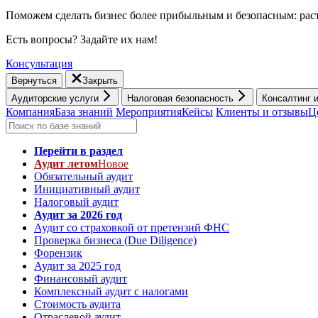
Поможем сделать бизнес более прибыльным и безопасным: раст
Есть вопросы? Задайте их нам!
Консультация
Вернуться
Закрыть
Аудиторские услуги
Налоговая безопасность
Консалтинг 
Компания
База знаний
Мероприятия
Кейсы
Клиенты и отзывы
Ц
Перейти в раздел
Аудит летом
Новое
Обязательный аудит
Инициативный аудит
Налоговый аудит
Аудит за 2026 год
Аудит со страховкой от претензий ФНС
Проверка бизнеса (Due Diligence)
Форензик
Аудит за 2025 год
Финансовый аудит
Комплексный аудит с налогами
Стоимость аудита
Отраслевой аудит