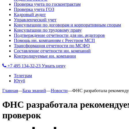
Проверка учета по госконтрактам
Проверка учета ГОЗ
Кадровый аудит
Управленческий учет
Консультации по договорам и корпоративным спорам
Консультации по трудовому праву
Подтверждение отчетности для ин. аудиторов
Помощь ин. компаниям с Реестром МСП
Трансформация отчетности по МСФО
Составление отчетности ин. компаний
Контролируемые ин. компании
+7 495 134-32-23
Узнать цену
Телеграм
Ютуб
Главная
—
База знаний
—
Новости
—
ФНС разработала рекоменду
ФНС разработала рекомендуе
проверок