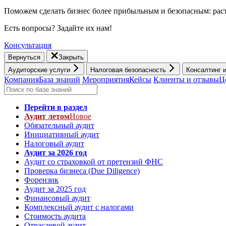
Поможем сделать бизнес более прибыльным и безопасным: раст
Есть вопросы? Задайте их нам!
Консультация
Вернуться
Закрыть
Аудиторские услуги
Налоговая безопасность
Консалтинг 
Компания
База знаний
Мероприятия
Кейсы
Клиенты и отзывы
Ц
Перейти в раздел
Аудит летом
Новое
Обязательный аудит
Инициативный аудит
Налоговый аудит
Аудит за 2026 год
Аудит со страховкой от претензий ФНС
Проверка бизнеса (Due Diligence)
Форензик
Аудит за 2025 год
Финансовый аудит
Комплексный аудит с налогами
Стоимость аудита
Отраслевой аудит