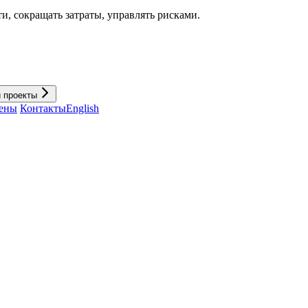
и, cокращать затраты, управлять рисками.
и проекты
ены
Контакты
English