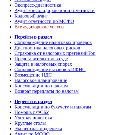
Экспресс-диагностика
Аудит консолидированной отчетности
Кадровый аудит
Аудит отчетности по МСФО
Все аудиторские услуги
Перейти в раздел
Сопровождение налоговых проверок
Диагностика налоговых рисков
Страховка от налоговых претензий
Топ
Представительство в суде
Защита в налоговых спорах
Сопровождение вызовов в ИФНС
Возмещение НДС
Налоговое планирование
Консультации по налогам
Возврат переплаты по налогам
Перейти в раздел
Консультации по бухучету и налогам
Помощь с ФСБУ
Учетная политика
Круглые столы
Экспертная поддержка
Аудит по МСФО