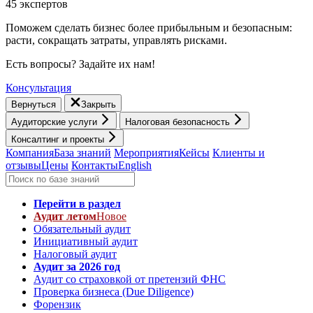
45 экспертов
Поможем сделать бизнес более прибыльным и безопасным:
расти, cокращать затраты, управлять рисками.
Есть вопросы? Задайте их нам!
Консультация
Вернуться
Закрыть
Аудиторские услуги
Налоговая безопасность
Консалтинг и проекты
Компания
База знаний
Мероприятия
Кейсы
Клиенты и
отзывы
Цены
Контакты
English
Перейти в раздел
Аудит летом
Новое
Обязательный аудит
Инициативный аудит
Налоговый аудит
Аудит за 2026 год
Аудит со страховкой от претензий ФНС
Проверка бизнеса (Due Diligence)
Форензик