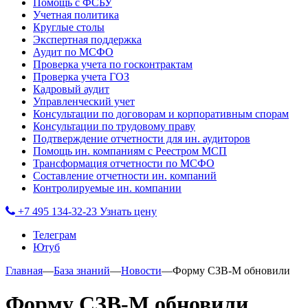
Помощь с ФСБУ
Учетная политика
Круглые столы
Экспертная поддержка
Аудит по МСФО
Проверка учета по госконтрактам
Проверка учета ГОЗ
Кадровый аудит
Управленческий учет
Консультации по договорам и корпоративным спорам
Консультации по трудовому праву
Подтверждение отчетности для ин. аудиторов
Помощь ин. компаниям с Реестром МСП
Трансформация отчетности по МСФО
Составление отчетности ин. компаний
Контролируемые ин. компании
+7 495 134-32-23
Узнать цену
Телеграм
Ютуб
Главная
—
База знаний
—
Новости
—
Форму СЗВ-М обновили
Форму СЗВ-М обновили