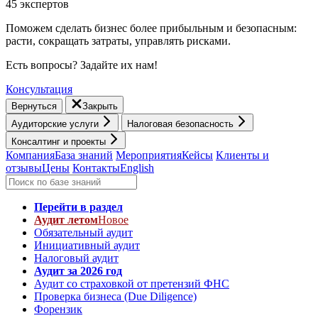
45 экспертов
Поможем сделать бизнес более прибыльным и безопасным:
расти, cокращать затраты, управлять рисками.
Есть вопросы? Задайте их нам!
Консультация
Вернуться
Закрыть
Аудиторские услуги
Налоговая безопасность
Консалтинг и проекты
Компания
База знаний
Мероприятия
Кейсы
Клиенты и
отзывы
Цены
Контакты
English
Перейти в раздел
Аудит летом
Новое
Обязательный аудит
Инициативный аудит
Налоговый аудит
Аудит за 2026 год
Аудит со страховкой от претензий ФНС
Проверка бизнеса (Due Diligence)
Форензик