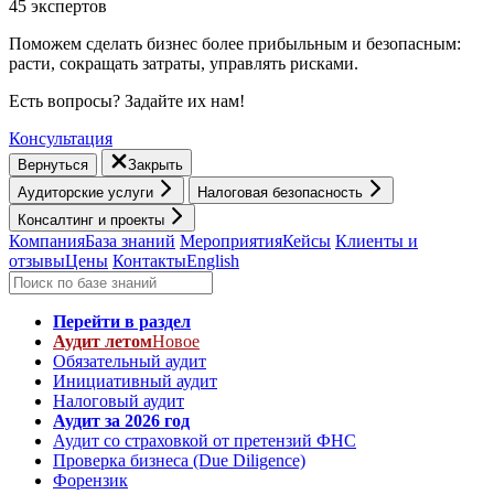
45 экспертов
Поможем сделать бизнес более прибыльным и безопасным:
расти, cокращать затраты, управлять рисками.
Есть вопросы? Задайте их нам!
Консультация
Вернуться
Закрыть
Аудиторские услуги
Налоговая безопасность
Консалтинг и проекты
Компания
База знаний
Мероприятия
Кейсы
Клиенты и
отзывы
Цены
Контакты
English
Перейти в раздел
Аудит летом
Новое
Обязательный аудит
Инициативный аудит
Налоговый аудит
Аудит за 2026 год
Аудит со страховкой от претензий ФНС
Проверка бизнеса (Due Diligence)
Форензик