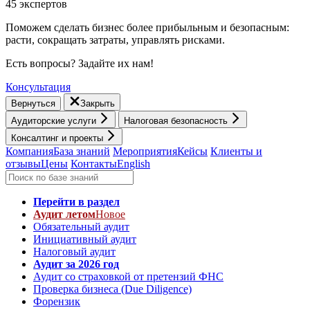
45 экспертов
Поможем сделать бизнес более прибыльным и безопасным:
расти, cокращать затраты, управлять рисками.
Есть вопросы? Задайте их нам!
Консультация
Вернуться
Закрыть
Аудиторские услуги
Налоговая безопасность
Консалтинг и проекты
Компания
База знаний
Мероприятия
Кейсы
Клиенты и
отзывы
Цены
Контакты
English
Перейти в раздел
Аудит летом
Новое
Обязательный аудит
Инициативный аудит
Налоговый аудит
Аудит за 2026 год
Аудит со страховкой от претензий ФНС
Проверка бизнеса (Due Diligence)
Форензик