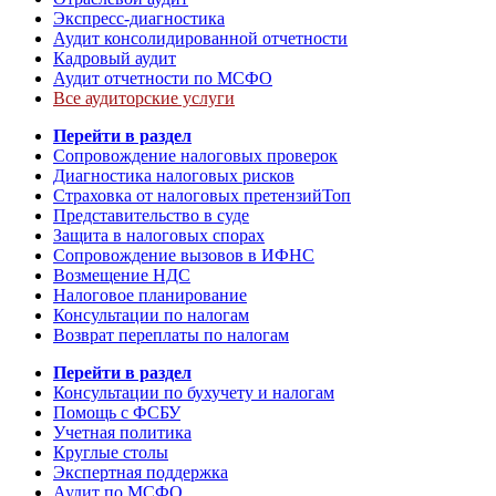
Экспресс-диагностика
Аудит консолидированной отчетности
Кадровый аудит
Аудит отчетности по МСФО
Все аудиторские услуги
Перейти в раздел
Сопровождение налоговых проверок
Диагностика налоговых рисков
Страховка от налоговых претензий
Топ
Представительство в суде
Защита в налоговых спорах
Сопровождение вызовов в ИФНС
Возмещение НДС
Налоговое планирование
Консультации по налогам
Возврат переплаты по налогам
Перейти в раздел
Консультации по бухучету и налогам
Помощь с ФСБУ
Учетная политика
Круглые столы
Экспертная поддержка
Аудит по МСФО