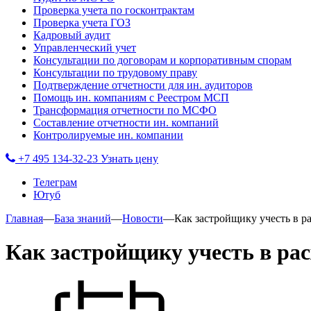
Проверка учета по госконтрактам
Проверка учета ГОЗ
Кадровый аудит
Управленческий учет
Консультации по договорам и корпоративным спорам
Консультации по трудовому праву
Подтверждение отчетности для ин. аудиторов
Помощь ин. компаниям с Реестром МСП
Трансформация отчетности по МСФО
Составление отчетности ин. компаний
Контролируемые ин. компании
+7 495 134-32-23
Узнать цену
Телеграм
Ютуб
Главная
—
База знаний
—
Новости
—
Как застройщику учесть в р
Как застройщику учесть в ра