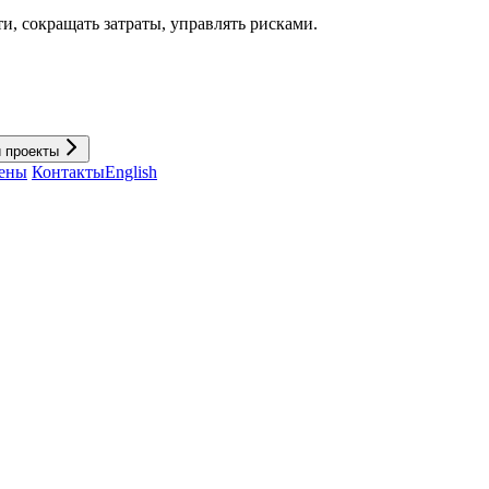
и, cокращать затраты, управлять рисками.
и проекты
ены
Контакты
English