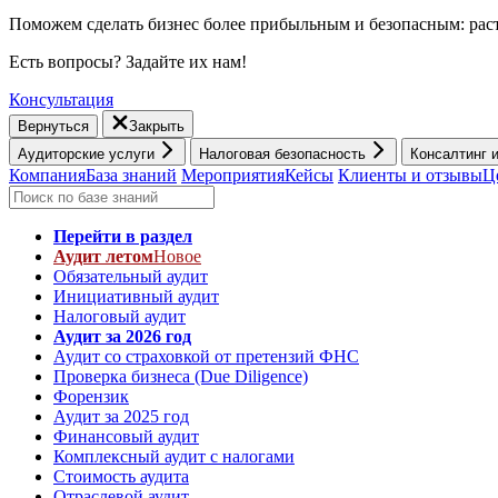
Поможем сделать бизнес более прибыльным и безопасным: раст
Есть вопросы? Задайте их нам!
Консультация
Вернуться
Закрыть
Аудиторские услуги
Налоговая безопасность
Консалтинг 
Компания
База знаний
Мероприятия
Кейсы
Клиенты и отзывы
Ц
Перейти в раздел
Аудит летом
Новое
Обязательный аудит
Инициативный аудит
Налоговый аудит
Аудит за 2026 год
Аудит со страховкой от претензий ФНС
Проверка бизнеса (Due Diligence)
Форензик
Аудит за 2025 год
Финансовый аудит
Комплексный аудит с налогами
Стоимость аудита
Отраслевой аудит