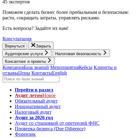
45 экспертов
Поможем сделать бизнес более прибыльным и безопасным:
расти, cокращать затраты, управлять рисками.
Есть вопросы? Задайте их нам!
Консультация
Вернуться
Закрыть
Аудиторские услуги
Налоговая безопасность
Консалтинг и проекты
Компания
База знаний
Мероприятия
Кейсы
Клиенты и
отзывы
Цены
Контакты
English
Перейти в раздел
Аудит летом
Новое
Обязательный аудит
Инициативный аудит
Налоговый аудит
Аудит за 2026 год
Аудит со страховкой от претензий ФНС
Проверка бизнеса (Due Diligence)
Форензик