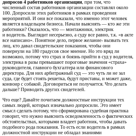
допросов 4 работников организации
, при том, что
численный состав работников организации составлял около
100. Допросили этих работников в рамках проведения
мероприятий. И они все показали, что именно этот человек
является владельцем бизнеса. Начали выяснять — кто же эти
работники? Оказалось, что — монтажники, электрик
и водитель. Выглядит несерьезно, а суду все равно, т.к. «в акте
все написано». Понятное дело, первое желание- вызвать тех
лиц, кто давал свидетельские показания, чтобы они
повернули на 180 градусов свое мнение. Но это вряд ли
возможно, потому что страх и боязнь прийти в суд у водителя,
электрика в разы превышают пороговые значения «страха»
руководителя, главного бухгалтера или финансового
директора. Для них арбитражный суд — это чуть ли не зал
суда, где будет стоять решетка, будут приставы, и может даже,
конвоир с собакой. Договориться не получается. Что делать
дальше? Приводить других свидетелей.
Что еще? Давайте почитаем должностные инструкции тех
самых людей, которых изначально допросили. Это имеет
смысл сделать потому, что сформирована судебная практика
говорит, что нужно выяснить осведомленность о фактических
обстоятельствах, которыми владеет работник, чтобы давать
подобного рода показания. То есть если водитель в рамках
должностной инструкции не обладал знаниями