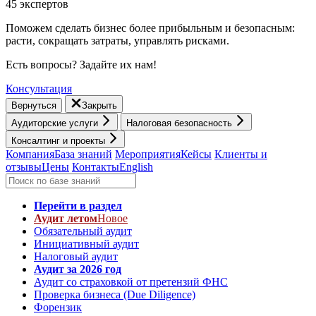
45 экспертов
Поможем сделать бизнес более прибыльным и безопасным:
расти, cокращать затраты, управлять рисками.
Есть вопросы? Задайте их нам!
Консультация
Вернуться
Закрыть
Аудиторские услуги
Налоговая безопасность
Консалтинг и проекты
Компания
База знаний
Мероприятия
Кейсы
Клиенты и
отзывы
Цены
Контакты
English
Перейти в раздел
Аудит летом
Новое
Обязательный аудит
Инициативный аудит
Налоговый аудит
Аудит за 2026 год
Аудит со страховкой от претензий ФНС
Проверка бизнеса (Due Diligence)
Форензик