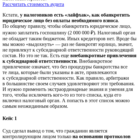
Рассчитать стоимость аудита
Кстати,
у налоговиков есть «лайфхак», как обанкротить
юридическое лицо без оплаты необходимого взноса
.
По общему правилу, чтобы обанкротить юридическое лицо,
нужно заплатить госпошлину (2 000 000 ₽). Налоговый орган
не обладает таким бюджетом. Иных кредиторов нет. Вроде бы
мы можно «выдохнуть» — раз не банкротят юрлицо, значит,
не привлекут к субсидиарной ответственности руководящий
состав. Но это не так. Есть еще
внебанкротные привлечения
к субсидиарной ответственности
. Внебанкротное
привлечение означает, что без процедуры банкротства все
те лица, которые были указаны в акте, привлекаются
к субсидиарной ответственности. Как правило, арбитражи
в большинстве своем случаев удовлетворяют эти требования.
И нужно применить экстраординарные знания и умения для
того, чтобы исключить кого-то из того списка, куда его
включил налоговый орган. А попасть в этот список можно
самым неожиданным образом.
Кейс 1
Суд сделал вывод о том, что гражданин является
контролирующим лицом только
на основании протоколов