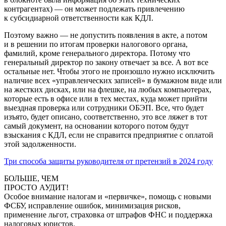
контрагентах) — он может подлежать привлечению
к субсидиарной ответственности как КДЛ.
Поэтому важно — не допустить появления в акте, а потом
и в решении по итогам проверки налогового органа,
фамилий, кроме генерального директора. Потому что
генеральный директор по закону отвечает за все. А вот все
остальные нет. Чтобы этого не произошло нужно исключить
наличие всех «управленческих записей» в бумажном виде или
на жестких дисках, или на флешке, на любых компьютерах,
которые есть в офисе или в тех местах, куда может прийти
выездная проверка или сотрудники ОБЭП. Все, что будет
изъято, будет описано, соответственно, это все ляжет в тот
самый документ, на основании которого потом будут
взыскания с КДЛ, если не справится предприятие с оплатой
этой задолженности.
Три способа защиты руководителя от претензий в 2024 году
БОЛЬШЕ, ЧЕМ
ПРОСТО АУДИТ!
Особое внимание налогам и «первичке», помощь с новыми
ФСБУ, исправление ошибок, минимизация рисков,
применение льгот, страховка от штрафов ФНС и поддержка
налоговых юристов.