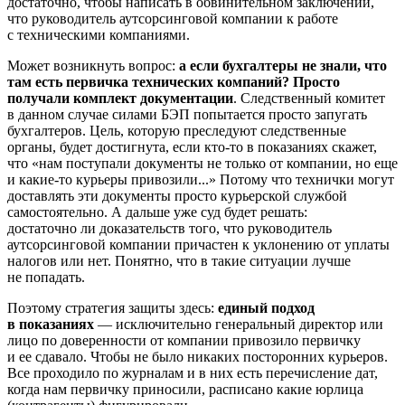
достаточно, чтобы написать в обвинительном заключении,
что руководитель аутсорсинговой компании к работе
с техническими компаниями.
Может возникнуть вопрос:
а если бухгалтеры не знали, что
там есть первичка технических компаний? Просто
получали комплект документации
. Следственный комитет
в данном случае силами БЭП попытается просто запугать
бухгалтеров. Цель, которую преследуют следственные
органы, будет достигнута, если кто-то в показаниях скажет,
что «нам поступали документы не только от компании, но еще
и какие-то курьеры привозили...» Потому что технички могут
доставлять эти документы просто курьерской службой
самостоятельно. А дальше уже суд будет решать:
достаточно ли доказательств того, что руководитель
аутсорсинговой компании причастен к уклонению от уплаты
налогов или нет. Понятно, что в такие ситуации лучше
не попадать.
Поэтому стратегия защиты здесь:
единый подход
в показаниях
— исключительно генеральный директор или
лицо по доверенности от компании привозило первичку
и ее сдавало. Чтобы не было никаких посторонних курьеров.
Все проходило по журналам и в них есть перечисление дат,
когда нам первичку приносили, расписано какие юрлица