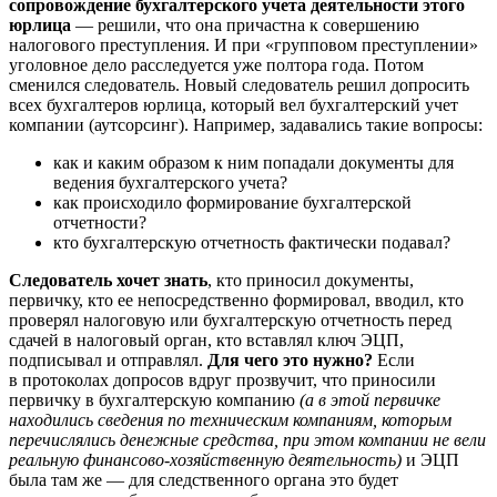
сопровождение бухгалтерского учета деятельности этого
юрлица
— решили, что она причастна к совершению
налогового преступления. И при «групповом преступлении»
уголовное дело расследуется уже полтора года. Потом
сменился следователь. Новый следователь решил допросить
всех бухгалтеров юрлица, который вел бухгалтерский учет
компании (аутсорсинг). Например, задавались такие вопросы:
как и каким образом к ним попадали документы для
ведения бухгалтерского учета?
как происходило формирование бухгалтерской
отчетности?
кто бухгалтерскую отчетность фактически подавал?
Следователь хочет знать
, кто приносил документы,
первичку, кто ее непосредственно формировал, вводил, кто
проверял налоговую или бухгалтерскую отчетность перед
сдачей в налоговый орган, кто вставлял ключ ЭЦП,
подписывал и отправлял.
Для чего это нужно?
Если
в протоколах допросов вдруг прозвучит, что приносили
первичку в бухгалтерскую компанию
(а в этой первичке
находились сведения по техническим компаниям, которым
перечислялись денежные средства, при этом компании не вели
реальную финансово-хозяйственную деятельность)
и ЭЦП
была там же — для следственного органа это будет