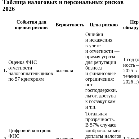
Таблица налоговых и персональных рисков
2026
События для
Пер
Вероятность
Цена рисков
оценки рисков
обнар
Ошибки
и искажения
в учете
и отчетности —
прямая угроза
1 год (
Оценка ФНС
для репутации
ность 
отчетности
бизнеса
1.
высокая
2025 в
налогоплательщиков
и финансовые
течени
по 57 критериям
ограничения:
2026 г.)
нет
господдержки,
льгот, доступа
к госзакупкам
и т.п.
Тотальная
прозрачность.
В 57% случаев
Цифровой контроль
«добро­вольные»
ФНС
доплаты налогов
2.
высокая
1-3
год