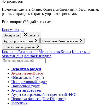
45 экспертов
Поможем сделать бизнес более прибыльным и безопасным:
расти, cокращать затраты, управлять рисками.
Есть вопросы? Задайте их нам!
Консультация
Вернуться
Закрыть
Аудиторские услуги
Налоговая безопасность
Консалтинг и проекты
Компания
База знаний
Мероприятия
Кейсы
Клиенты и
отзывы
Цены
Контакты
English
Перейти в раздел
Аудит летом
Новое
Обязательный аудит
Инициативный аудит
Налоговый аудит
Аудит за 2026 год
Аудит со страховкой от претензий ФНС
Проверка бизнеса (Due Diligence)
Форензик