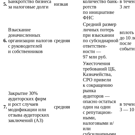
Банкротство бизнеса
количество банк­
в тече
5.
низкая
за налоговые долги
ротств
3 лет
по инициативе
ФНС
Средний размер
Взыскание
личных потерь
вплоть
доначисленных
при взыскании
до 10 л
6.
организации налогов
средняя
по субсидиарной
после
с руководителей
ответ­ствен­
событи
и собственников
ности —
97 млн руб.
Ужесточения
требований ЦБ,
Казначейства,
СРО привели
к сокращению
рынка
Закрытие 30%
аудиторов —
аудиторских фирм
опасно остаться
и рост случаев
в тече
7.
средняя
один на один
модификации или
3 — 10
с репута­цион­
отзыва аудиторских
ными,
заключений (АЗ)
налоговыми и/
или
субсидиарными