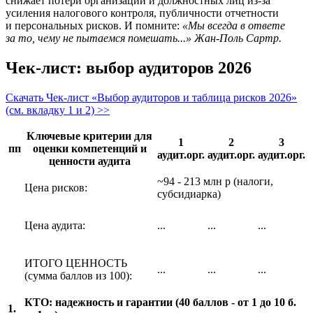
снижает потери организаций и должностных лиц из-за
усиления налогового контроля, публичности отчетности
и персональных рисков. И помните:
«Мы всегда в ответе
за то, чему не пытаемся помешать...» Жан-Поль Сартр.
Чек-лист: выбор аудиторов 2026
Скачать Чек-лист «Выбор аудиторов и таблица рисков 2026»
(см. вкладку 1 и 2) >>
Ключевые критерии для
1
2
3
пп
оценки компетенций и
аудит.орг.
аудит.орг.
аудит.орг.
ценности аудита
~94 - 213 млн р (налоги,
Цена рисков:
субсидиарка)
Цена аудита:
...
...
...
ИТОГО ЦЕННОСТЬ
...
...
...
(сумма баллов из 100):
КТО: надежность и гарантии (40 баллов - от 1 до 10 б.
1.