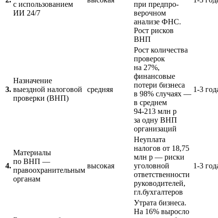
с использованием
при пред­про­
ИИ 24/7
вероч­ном
анализе ФНС.
Рост рисков
ВНП
Рост количества
проверок
на 27%,
финансовые
Назначение
потери бизнеса
3.
выездной налоговой
средняя
1-3
год
в 98% случаях —
проверки (ВНП)
в среднем
94-213
млн р
за одну ВНП
организаций
Неуплата
налогов от 18,75
Материалы
млн р — риски
по ВНП —
4.
высокая
уголов­ной
1-3
год
правоохранительным
ответствен­ности
органам
руководителей,
гл.бухгалтеров
Утрата бизнеса.
На 16% выросло