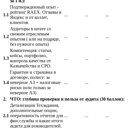
за 1 п.):
Подтвержденный опыт -
рейтинг RAEX. Отзывы в
1.1
...
...
...
Яндекс и от коллег,
клиентов
Аудиторы в штате со
свежим отраслевым
1.2
...
...
...
опытом ( или на подряде,
без нужного опыта)
Компетенция: статьи,
кейсы, портфолио,
1.3
...
...
...
контроль качества от
Казначейства и СРО.
Гарантии и страховка в
договоре, полисе: за
1.4
неверное АЗ + налоговые
...
...
...
риски (или только за
неверное АЗ)
2.
ЧТО: глубина проверки и польза от аудита (30 баллов):
Детализация Техзадания,
дополнительные опции,
2.1
оперативность отчетов для
...
...
...
фин.службы и какие итоги
аудита для руководителей.