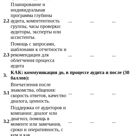
Планирование и
индивидуальная
программа глубины
2.2
аудита, компетентность
...
...
...
группы, часы проверки:
аудиторы, эксперты или
ассистенты.
Помощь с запросами,
шаблонами к отчетности и
2.3
рекомендации для
...
...
...
облегчения процесса
аудита
КАК: коммуникация до, в процессе аудита и после (30
3.
баллов):
Впечатления после
знакомства, общения:
3.1
...
...
...
скорость ответов, качество
диалога, ценность.
Поддержка от аудиторов и
компании: диалог или
диагноз, помощь в
3.2
...
...
...
моменте или замечания,
сроки и оперативность, с
кем и как