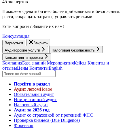
45 экспертов
Поможем сделать бизнес более прибыльным и безопасным:
расти, cокращать затраты, управлять рисками.
Есть вопросы? Задайте их нам!
Консультация
Вернуться
Закрыть
Аудиторские услуги
Налоговая безопасность
Консалтинг и проекты
Компания
База знаний
Мероприятия
Кейсы
Клиенты и
отзывы
Цены
Контакты
English
Перейти в раздел
Аудит летом
Новое
Обязательный аудит
Инициативный аудит
Налоговый аудит
Аудит за 2026 год
Аудит со страховкой от претензий ФНС
Проверка бизнеса (Due Diligence)
Форензик