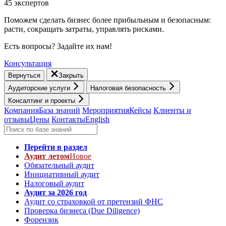
45 экспертов
Поможем сделать бизнес более прибыльным и безопасным:
расти, cокращать затраты, управлять рисками.
Есть вопросы? Задайте их нам!
Консультация
Вернуться
Закрыть
Аудиторские услуги
Налоговая безопасность
Консалтинг и проекты
Компания
База знаний
Мероприятия
Кейсы
Клиенты и
отзывы
Цены
Контакты
English
Перейти в раздел
Аудит летом
Новое
Обязательный аудит
Инициативный аудит
Налоговый аудит
Аудит за 2026 год
Аудит со страховкой от претензий ФНС
Проверка бизнеса (Due Diligence)
Форензик