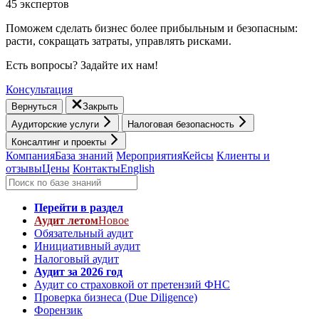
45 экспертов
Поможем сделать бизнес более прибыльным и безопасным:
расти, cокращать затраты, управлять рисками.
Есть вопросы? Задайте их нам!
Консультация
Вернуться
Закрыть
Аудиторские услуги
Налоговая безопасность
Консалтинг и проекты
Компания
База знаний
Мероприятия
Кейсы
Клиенты и
отзывы
Цены
Контакты
English
Перейти в раздел
Аудит летом
Новое
Обязательный аудит
Инициативный аудит
Налоговый аудит
Аудит за 2026 год
Аудит со страховкой от претензий ФНС
Проверка бизнеса (Due Diligence)
Форензик