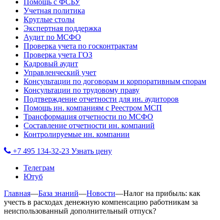
Помощь с ФСБУ
Учетная политика
Круглые столы
Экспертная поддержка
Аудит по МСФО
Проверка учета по госконтрактам
Проверка учета ГОЗ
Кадровый аудит
Управленческий учет
Консультации по договорам и корпоративным спорам
Консультации по трудовому праву
Подтверждение отчетности для ин. аудиторов
Помощь ин. компаниям с Реестром МСП
Трансформация отчетности по МСФО
Составление отчетности ин. компаний
Контролируемые ин. компании
+7 495 134-32-23
Узнать цену
Телеграм
Ютуб
Главная
—
База знаний
—
Новости
—
Налог на прибыль: как
учесть в расходах денежную компенсацию работникам за
неиспользованный дополнительный отпуск?