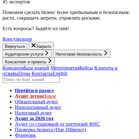
45 экспертов
Поможем сделать бизнес более прибыльным и безопасным:
расти, cокращать затраты, управлять рисками.
Есть вопросы? Задайте их нам!
Консультация
Вернуться
Закрыть
Аудиторские услуги
Налоговая безопасность
Консалтинг и проекты
Компания
База знаний
Мероприятия
Кейсы
Клиенты и
отзывы
Цены
Контакты
English
Перейти в раздел
Аудит летом
Новое
Обязательный аудит
Инициативный аудит
Налоговый аудит
Аудит за 2026 год
Аудит со страховкой от претензий ФНС
Проверка бизнеса (Due Diligence)
Форензик