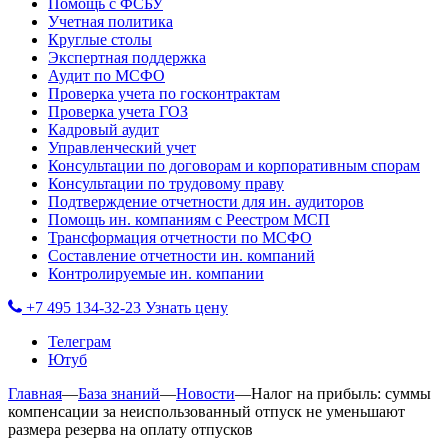
Помощь с ФСБУ
Учетная политика
Круглые столы
Экспертная поддержка
Аудит по МСФО
Проверка учета по госконтрактам
Проверка учета ГОЗ
Кадровый аудит
Управленческий учет
Консультации по договорам и корпоративным спорам
Консультации по трудовому праву
Подтверждение отчетности для ин. аудиторов
Помощь ин. компаниям с Реестром МСП
Трансформация отчетности по МСФО
Составление отчетности ин. компаний
Контролируемые ин. компании
+7 495 134-32-23
Узнать цену
Телеграм
Ютуб
Главная
—
База знаний
—
Новости
—
Налог на прибыль: суммы
компенсации за неиспользованный отпуск не уменьшают
размера резерва на оплату отпусков