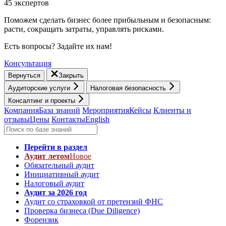
45 экспертов
Поможем сделать бизнес более прибыльным и безопасным:
расти, cокращать затраты, управлять рисками.
Есть вопросы? Задайте их нам!
Консультация
Вернуться
Закрыть
Аудиторские услуги
Налоговая безопасность
Консалтинг и проекты
Компания
База знаний
Мероприятия
Кейсы
Клиенты и
отзывы
Цены
Контакты
English
Перейти в раздел
Аудит летом
Новое
Обязательный аудит
Инициативный аудит
Налоговый аудит
Аудит за 2026 год
Аудит со страховкой от претензий ФНС
Проверка бизнеса (Due Diligence)
Форензик