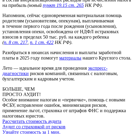
на прибыль
(новый
пункт 19.15 ст. 265
НК РФ)
.
Напомним, сейчас единовременная материальная помощь
родителям (усыновителям, опекунам), выплачиваемая
в течение первого года после рождения (усыновления),
установления опеки, освобождена от НДФЛ истраховых
взносов в пределах 50 тыс. руб. на каждого ребенка
(
п. 8 ст. 217
,
п. 1 ст. 422
НК РФ)
.
Разобраться в нюансах начисления и выплаты заработной
платы в 2025 году помогут
материалы
нашего Круглого стола.
Лето — идеальное время для проведения
экспресс-
диагностики
рисков компаний, связанных с налоговым,
бухгалтерским и кадровым учетом.
БОЛЬШЕ, ЧЕМ
ПРОСТО АУДИТ!
Особое внимание налогам и «первичке», помощь с новыми
ФСБУ, исправление ошибок, минимизация рисков,
применение льгот, страховка от штрафов ФНС и поддержка
налоговых юристов.
Рассчитать стоимость аудита
Аудит со страховкой от рисков
Узнайте стоимость за 1 мин.