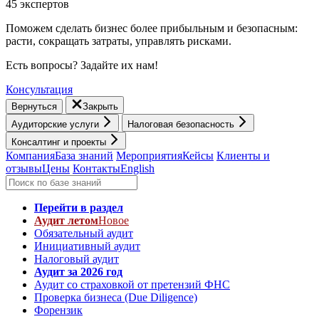
45 экспертов
Поможем сделать бизнес более прибыльным и безопасным:
расти, cокращать затраты, управлять рисками.
Есть вопросы? Задайте их нам!
Консультация
Вернуться
Закрыть
Аудиторские услуги
Налоговая безопасность
Консалтинг и проекты
Компания
База знаний
Мероприятия
Кейсы
Клиенты и
отзывы
Цены
Контакты
English
Перейти в раздел
Аудит летом
Новое
Обязательный аудит
Инициативный аудит
Налоговый аудит
Аудит за 2026 год
Аудит со страховкой от претензий ФНС
Проверка бизнеса (Due Diligence)
Форензик