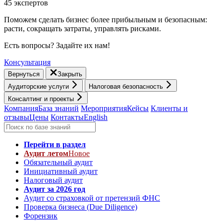
45 экспертов
Поможем сделать бизнес более прибыльным и безопасным:
расти, cокращать затраты, управлять рисками.
Есть вопросы? Задайте их нам!
Консультация
Вернуться
Закрыть
Аудиторские услуги
Налоговая безопасность
Консалтинг и проекты
Компания
База знаний
Мероприятия
Кейсы
Клиенты и
отзывы
Цены
Контакты
English
Перейти в раздел
Аудит летом
Новое
Обязательный аудит
Инициативный аудит
Налоговый аудит
Аудит за 2026 год
Аудит со страховкой от претензий ФНС
Проверка бизнеса (Due Diligence)
Форензик