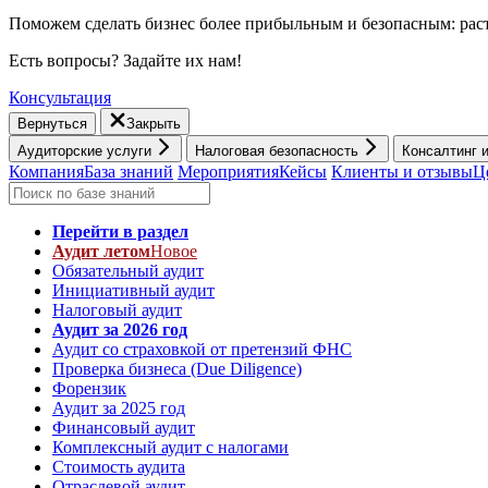
Поможем сделать бизнес более прибыльным и безопасным: раст
Есть вопросы? Задайте их нам!
Консультация
Вернуться
Закрыть
Аудиторские услуги
Налоговая безопасность
Консалтинг 
Компания
База знаний
Мероприятия
Кейсы
Клиенты и отзывы
Ц
Перейти в раздел
Аудит летом
Новое
Обязательный аудит
Инициативный аудит
Налоговый аудит
Аудит за 2026 год
Аудит со страховкой от претензий ФНС
Проверка бизнеса (Due Diligence)
Форензик
Аудит за 2025 год
Финансовый аудит
Комплексный аудит с налогами
Стоимость аудита
Отраслевой аудит