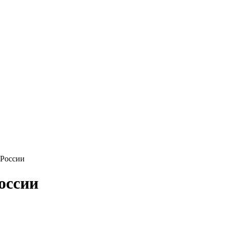
 России
оссии