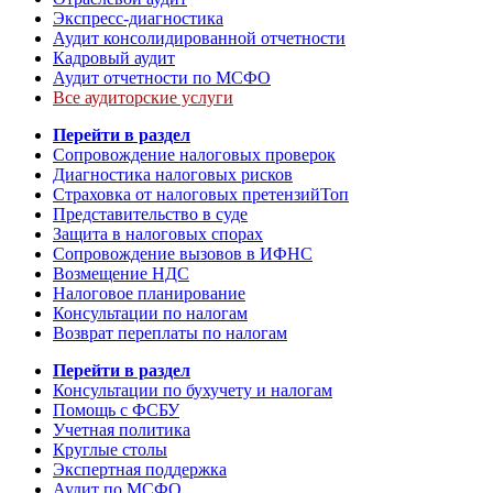
Экспресс-диагностика
Аудит консолидированной отчетности
Кадровый аудит
Аудит отчетности по МСФО
Все аудиторские услуги
Перейти в раздел
Сопровождение налоговых проверок
Диагностика налоговых рисков
Страховка от налоговых претензий
Топ
Представительство в суде
Защита в налоговых спорах
Сопровождение вызовов в ИФНС
Возмещение НДС
Налоговое планирование
Консультации по налогам
Возврат переплаты по налогам
Перейти в раздел
Консультации по бухучету и налогам
Помощь с ФСБУ
Учетная политика
Круглые столы
Экспертная поддержка
Аудит по МСФО