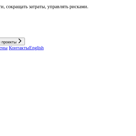
и, cокращать затраты, управлять рисками.
и проекты
ены
Контакты
English