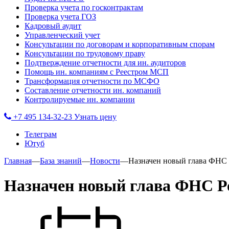
Проверка учета по госконтрактам
Проверка учета ГОЗ
Кадровый аудит
Управленческий учет
Консультации по договорам и корпоративным спорам
Консультации по трудовому праву
Подтверждение отчетности для ин. аудиторов
Помощь ин. компаниям с Реестром МСП
Трансформация отчетности по МСФО
Составление отчетности ин. компаний
Контролируемые ин. компании
+7 495 134-32-23
Узнать цену
Телеграм
Ютуб
Главная
—
База знаний
—
Новости
—
Назначен новый глава ФНС
Назначен новый глава ФНС Р